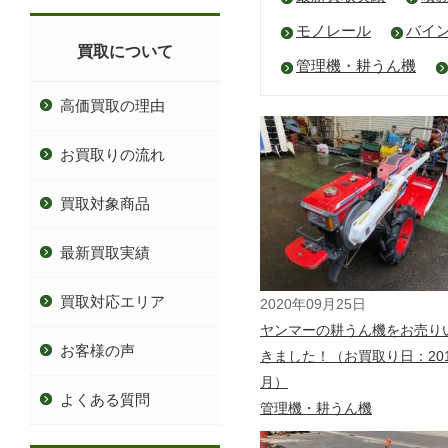
モノレール
バイ
買取について
管理機・耕うん機
高価買取の理由
お買取りの流れ
買取対象商品
最新買取実績
買取対応エリア
2020年09月25日
ヤンマーの耕うん機をお売り
お客様の声
きました！（お買取り日：201
月）
よくある質問
管理機・耕うん機