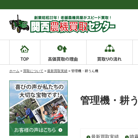
ホーム
>
買取について
>
最新買取実績
> 管理機・耕うん機
管理機・耕
最新買取実績
噴